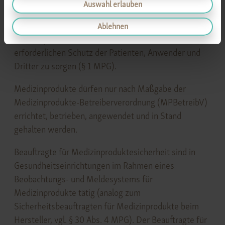
Auswahl erlauben
den Verkehr mit Medizinprodukten zu regeln und
dadurch für die Sicherheit, Eignung und Leistung der
Ablehnen
Medizinprodukte sowie die Gesundheit und den
erforderlichen Schutz der Patienten, Anwender und
Dritter zu sorgen (§ 1 MPG).
Medizinprodukte dürfen nur nach Maßgabe der
Medizinprodukte-Betreiberverordnung (MPBetreibV)
errichtet, betrieben, angewendet und in Stand
gehalten werden.
Beauftragte für Medizinproduktesicherheit sind in
Gesundheitseinrichtungen im Rahmen eines
Beobachtungs- und Meldesystems für
Medizinprodukte tätig (analog zum
Sicherheitsbeauftragten für Medizinprodukte beim
Hersteller, vgl. § 30 Abs. 4 MPG). Der Beauftragte für