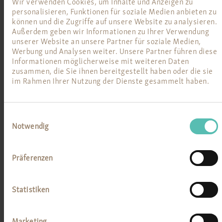
Wir verwenden Cookies, um Inhalte und Anzeigen zu
die von uns verarbeiteten personenbezogenen Daten
personalisieren, Funktionen für soziale Medien anbieten zu
können und die Zugriffe auf unsere Website zu analysieren.
sicherzustellen. Die anonymen Daten der Server-
Außerdem geben wir Informationen zu Ihrer Verwendung
Logfiles werden getrennt von allen durch eine
unserer Website an unsere Partner für soziale Medien,
betroffene Person angegebenen personenbezogenen
Werbung und Analysen weiter. Unsere Partner führen diese
Informationen möglicherweise mit weiteren Daten
Daten gespeichert.
zusammen, die Sie ihnen bereitgestellt haben oder die sie
im Rahmen Ihrer Nutzung der Dienste gesammelt haben.
4. SSL-Verschlüsselung
Unsere Website nutzt aus Gründen der Sicherheit und
Einwilligungsauswahl
zum Schutz der Übertragung aller Inhalte eine SSL-
Notwendig
Verschlüsselung. Eine verschlüsselte Verbindung
erkennen Sie daran, dass die Adresszeile des
Präferenzen
Browsers von "http://" auf "https://" wechselt und an
dem Schloss-Symbol in Ihrer Browserzeile.
Statistiken
Durch die SSL Verschlüsselung, können die Daten, die
Sie an uns übermitteln, nicht von Dritten mitgelesen
Marketing