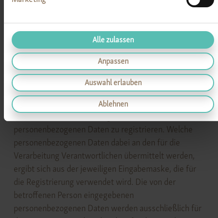
werden.
Alle zulassen
5. Registrierung auf unserer
Anpassen
Internetseite
Auswahl erlauben
Die betroffene Person hat die Möglichkeit, sich auf
der Internetseite des für die Verarbeitung
Ablehnen
Verantwortlichen unter Angabe von
personenbezogenen Daten zu registrieren. Welche
personenbezogenen Daten dabei an den für die
Verarbeitung Verantwortlichen übermittelt werden,
ergibt sich aus der jeweiligen Eingabemaske, die für
die Registrierung verwendet wird. Die von der
betroffenen Person eingegebenen
personenbezogenen Daten werden ausschließlich für