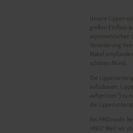
Unsere Lippen sp
großen Einfluss a
asymmetrischen L
Veränderung ihres
Makel empfunden 
schönen Mund.
Die Lippenuntersp
aufzubauen, Lippe
aufspritzen“) zu e
die Lippenuntersp
Bei HNOmedic beh
HNO? Weil wir uns