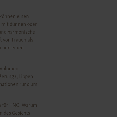
 können einen
d mit dünnen oder
 und harmonische
 von Frauen als
n und einen
m Volumen
ßerung („Lippen
ormationen rund um
en für HNO. Warum
n des Gesichts