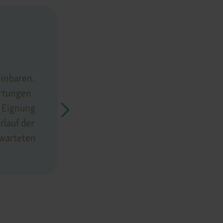
Vorbereitung
Am Tag der Behandlung sollten Sie Ih
einbaren.
Kosmetika oder Lippenpflegeprodukt
artungen
Behandlung auch Fotos von Ihren Lip
e Eignung
nachvollziehen zu können.
rlauf der
rwarteten