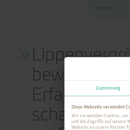
Kosten
Lippenvergrö
bewährte Met
Zustimmung
Erfahrung u
Diese Webseite verwendet C
schaffen wir 
Wir verwenden Cookies, um I
und die Zugriffe auf unsere
Website an unsere Partner f