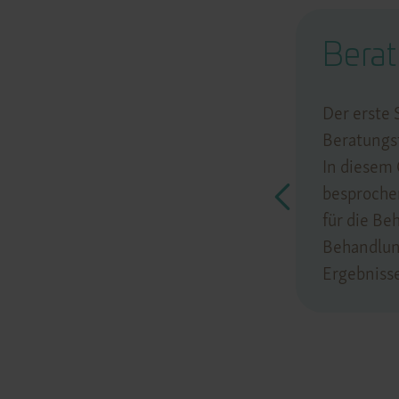
Ergebnis
Bera
Die Ergebnisse einer
Lippenunterspritzung sind in der
Der erste 
Regel sofort sichtbar. Mit der Zeit
Beratungs
kann das endgültige Ergebnis noch
In diesem
verbessert werden, da eventuelle
besprochen
Schwellungen zurückgehen und sich
für die Be
die Lippen in die endgültige Form
Behandlun
einfinden.
Ergebnisse