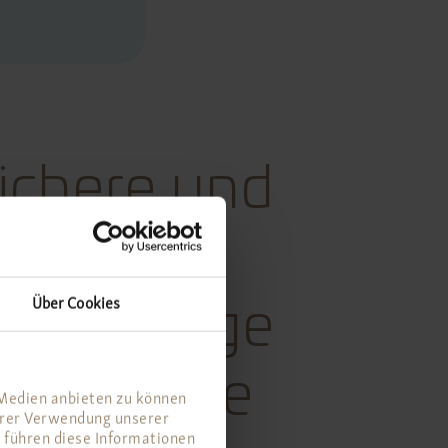
sichere und
ähriger
Über Cookies
schen Auge
nisse, die
 Medien anbieten zu können
Ihrer Verwendung unserer
 führen diese Informationen