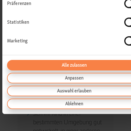
Präferenzen
Sie manchmal – aber nicht
immer – von Ihrem Kind
ignoriert werden, wenn Sie
Statistiken
mit ihm sprechen,
es Probleme mit dem
Marketing
Sprechen hat oder nur
langsam anfängt, überhaupt
Alle zulassen
zu sprechen,
Ihr Kind zu Hause gut hört
Anpassen
und spricht, nicht aber bei
Auswahl erlauben
Hintergrundgeräuschen, z.
B. in der Schule,
Ablehnen
sich Ihr Kind in einer
bestimmten Umgebung gut