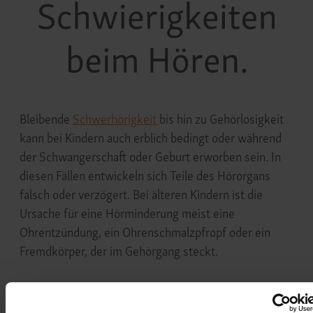
Bleibende
Schwerhörigkeit
bis hin zu Gehörlosigkeit
kann bei Kindern auch erblich bedingt oder während
der Schwangerschaft oder Geburt erworben sein. In
diesen Fällen entwickeln sich Teile des Hörorgans
falsch oder verzögert. Bei älteren Kindern ist die
Ursache für eine Hörminderung meist eine
Ohrentzündung, ein Ohrenschmalzpfropf oder ein
Fremdkörper, der im Gehörgang steckt.