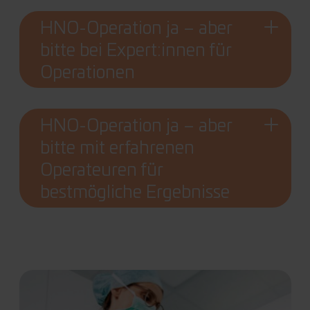
HNO-Operation ja – aber
bitte bei Expert:innen für
Operationen
HNO-Operation ja – aber
bitte mit erfahrenen
Operateuren für
bestmögliche Ergebnisse