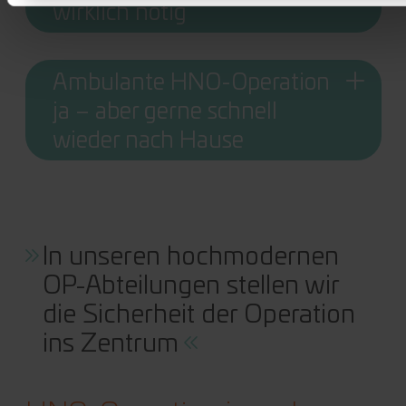
wirklich nötig
Ambulante HNO-Operation
ja – aber gerne schnell
wieder nach Hause
In unseren hochmodernen
OP-Abteilungen stellen wir
die Sicherheit der Operation
ins Zentrum