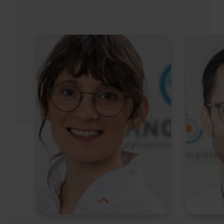
Das heißt: Mehr Wissen muss zum
Patienten, nicht der Patient zu mehr
Ärzten. Durch den ständigen Austausch
steigern wir die Kompetenz jedes
Einzelnen.
Gesellschafterin HNOmedic