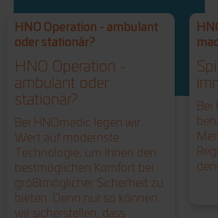
HNO Operation - ambulant
HNO
oder stationär?
mac
HNO Operation -
Spi
ambulant oder
imm
stationär?
Bei
beha
Bei HNOmedic legen wir
Men
Wert auf modernste
Reg
Technologie, um Ihnen den
den
bestmöglichen Komfort bei
größtmöglicher Sicherheit zu
bieten. Denn nur so können
wir sicherstellen, dass