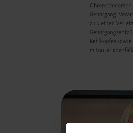
Ohrenschmerzen z
Gehörgang. Verant
zu kleinen Verlet
Gehörgangsentzü
Kehlkopfes sowie 
mitunter ebenfall