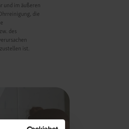
hr und im äußeren
Ohrreinigung, die
ne
zw. des
 verursachen
ustellen ist.