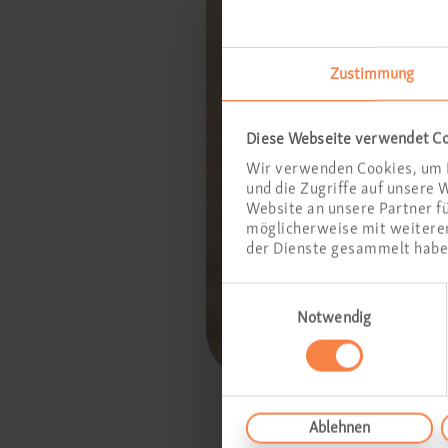
Zustimmung
Diese Webseite verwendet C
Wir verwenden Cookies, um I
und die Zugriffe auf unsere
Website an unsere Partner f
möglicherweise mit weiteren
der Dienste gesammelt habe
Bitte g
Einwilligungsauswahl
Notwendig
Ohrensc
aufzusuc
Ablehnen
auch fü