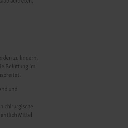
ub auftreten,
rden zu lindern,
ie Belüftung im
sbreitet.
end und
 chirurgische
gentlich Mittel