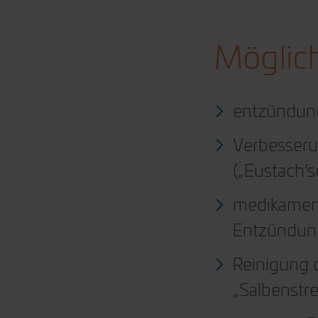
Möglic
entzündun
Verbesseru
(„Eustach’
medikament
Entzündu
Reinigung 
„Salbenstre