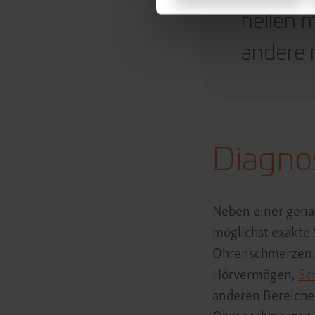
heilen m
andere 
Diagno
Neben einer gena
möglichst exakte
Ohrenschmerzen.
Hörvermögen,
Sc
anderen Bereiche