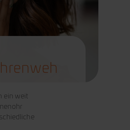
 Ohrenweh
 ein weit
nnenohr
rschiedliche