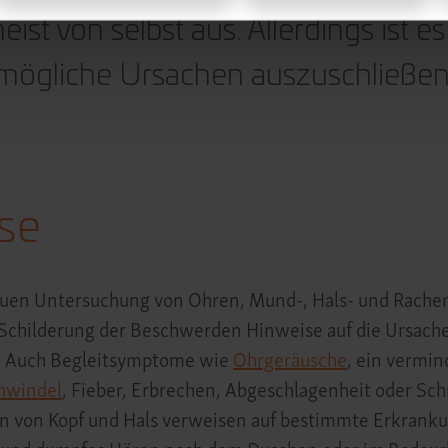
eist von selbst aus. Allerdings ist es
mögliche Ursachen auszuschließe
se
uen Untersuchung von Ohren, Mund-, Hals- und Rachen
 Schilderung der Beschwerden Hinweise auf die Ursache
 Auch Begleitsymptome wie
Ohrgeräusche
, ein vermin
hwindel
, Fieber, Erbrechen, Abgeschlagenheit oder Sc
n von Kopf und Hals verweisen auf bestimmte Erkran