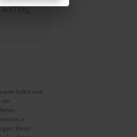
 wichtig,
n.
raum liefert eine
 der
dertes
hmerzen in
kungen. Wenn