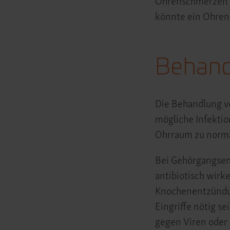
Ohrenschmerzen u
könnte ein Ohren
Behand
Die Behandlung v
mögliche Infektio
Ohrraum zu normal
Bei Gehörgangse
antibiotisch wirk
Knochenentzündun
Eingriffe nötig se
gegen Viren oder 