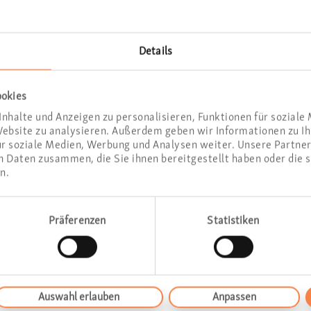
Details
ookies
nhalte und Anzeigen zu personalisieren, Funktionen für soziale
 Website zu analysieren. Außerdem geben wir Informationen zu 
ür soziale Medien, Werbung und Analysen weiter. Unsere Partner
 Daten zusammen, die Sie ihnen bereitgestellt haben oder die 
n.
ehen Sie zum Arzt, wenn
Präferenzen
Statistiken
hmerzen sind immer ein Grund, de
hen. Das gilt für Säuglinge und Ki
Auswahl erlauben
Anpassen
r Erwachsene. Akute Mittelohrent