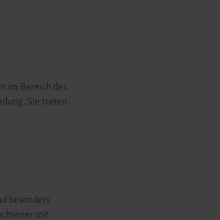
n im Bereich des
ndung. Sie treten
ind besonders
achsener mit