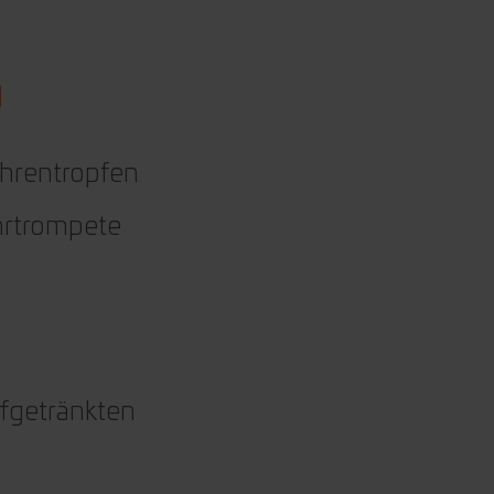
n
hrentropfen
hrtrompete
ffgetränkten