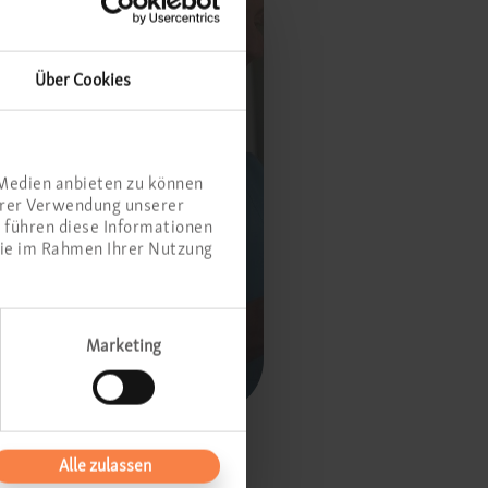
Über Cookies
 Medien anbieten zu können
Ihrer Verwendung unserer
 führen diese Informationen
sie im Rahmen Ihrer Nutzung
 ...
Marketing
n Arzt
nder, aber
Alle zulassen
zündungen