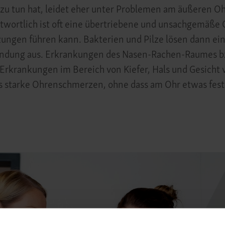
u tun hat, leidet eher unter Problemen am äußeren O
wortlich ist oft eine übertriebene und unsachgemäße 
zungen führen kann. Bakterien und Pilze lösen dann ei
ndung aus. Erkrankungen des Nasen-Rachen-Raumes b
Erkrankungen im Bereich von Kiefer, Hals und Gesicht
s starke Ohrenschmerzen, ohne dass am Ohr etwas festz