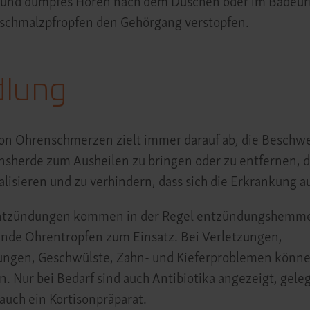
nd dumpfes Hören nach dem Duschen oder im Badeurla
schmalzpfropfen den Gehörgang verstopfen.
lung
on Ohrenschmerzen zielt immer darauf ab, die Beschwe
nsherde zum Ausheilen zu bringen oder zu entfernen, d
isieren und zu verhindern, dass sich die Erkrankung au
ntzündungen kommen in der Regel entzündungshemm
ende Ohrentropfen zum Einsatz. Bei Verletzungen,
gen, Geschwülste, Zahn- und Kieferproblemen können
in. Nur bei Bedarf sind auch Antibiotika angezeigt, gele
auch ein Kortisonpräparat.