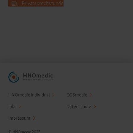
Privatsprechstunde
Fußzeilenmenü
HNOmedic Individual
COSmedic
Jobs
Datenschutz
Impressum
© HNOmedic 2025