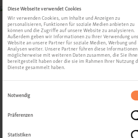
Diese Webseite verwendet Cookies
Wir verwenden Cookies, um Inhalte und Anzeigen zu
personalisieren, Funktionen für soziale Medien anbieten zu
können und die Zugriffe auf unsere Website zu analysieren.
Außerdem geben wir Informationen zu Ihrer Verwendung un
Website an unsere Partner für soziale Medien, Werbung und
Wir bieten HNO-
Analysen weiter. Unsere Partner führen diese Informationen
möglicherweise mit weiteren Daten zusammen, die Sie ihne
Basisleistungen mit
bereitgestellt haben oder die sie im Rahmen Ihrer Nutzung 
Spezialisierungen
Dienste gesammelt haben.
An allen Standorten bieten wir eine
Einwilligungsauswahl
umfassende Versorgung mit HNO-
Notwendig
Leistungen an. Darüber hinaus ist unser
medizinischen Team an diesem Standort
Präferenzen
auf einige zusätzliche Leistungen
spezialisiert.
Statistiken