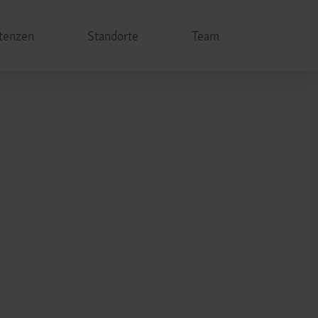
tenzen
Standorte
Team
Horiz
Navig
HNOm