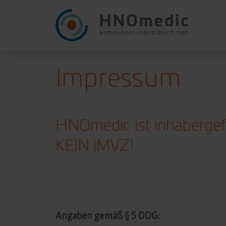
Impressum
HNOmedic ist inhabergefü
KEIN iMVZ!
Angaben gemäß
§ 5 DDG
: