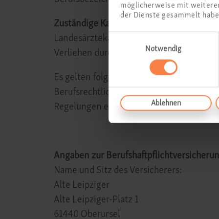
möglicherweise mit weiteren
der Dienste gesammelt habe
Zuständige Kammer:
Einwilligungsauswahl
Landesärztekammer Hessen
Notwendig
Verliehen durch: Deutschland
Es gelten folgende berufsrechtliche Rege
Berufsrechtliche Regelungen für Standort
Ablehnen
Regelungen einsehbar unter
www.laekh.
Angaben zur Berufshaftpflichtversicheru
Name und Sitz des Versicherers:
Alte Leipziger
Alte Leipziger-Platz 1
61440 Oberursel