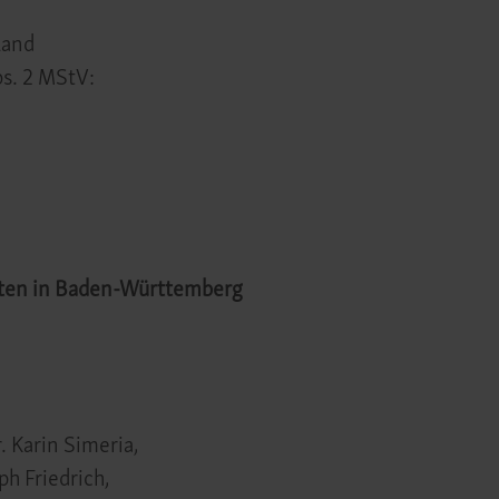
land
bs. 2 MStV:
rten in Baden-Württemberg
. Karin Simeria,
ph Friedrich,