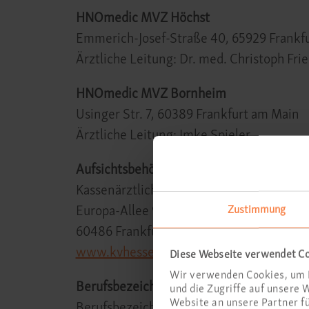
HNOmedic MVZ Höchst
Emmerich-Josef-Straße 40, 65929 Frankf
Ärztliche Leitung: Dr. med. Christoph Frie
HNOmedic MVZ Bornheim
Usinger Str. 7, 60389 Frankfurt am Main
Ärztliche Leitung: Imke Spieler
Aufsichtsbehörde:
Kassenärztliche Vereinigung Hessen
Europa-Allee 90
Zustimmung
60486 Frankfurt am Main
www.kvhessen.de
Diese Webseite verwendet C
Wir verwenden Cookies, um I
Berufsbezeichnung und berufsrechtliche
und die Zugriffe auf unsere
Website an unsere Partner f
Berufsbezeichnung: Ärzte