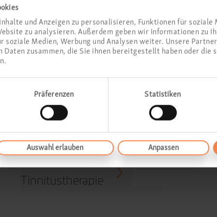
ookies
nhalte und Anzeigen zu personalisieren, Funktionen für soziale
 Website zu analysieren. Außerdem geben wir Informationen zu 
 in Frankfurt City
ür soziale Medien, Werbung und Analysen weiter. Unsere Partner
 Daten zusammen, die Sie ihnen bereitgestellt haben oder die 
n.
Hyposensibilisierung
Präferenzen
Statistiken
Endoskopien
Ge
Nasenfunktionsdiagnostik
Auswahl erlauben
Anpassen
Hörsturz- und
Tinnitustherapie