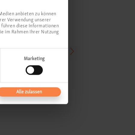
 Medien anbieten zu können
Ihrer Verwendung unserer
 führen diese Informationen
sie im Rahmen Ihrer Nutzung
Schnarchdiagnostik
Marketing
Geruchs- und
schmackstests
Alle zulassen