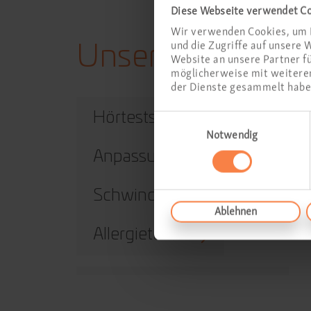
Diese Webseite verwendet C
Wir verwenden Cookies, um I
und die Zugriffe auf unsere
Unsere Leistungen
Website an unsere Partner f
möglicherweise mit weiteren
der Dienste gesammelt habe
Hörtests
Einwilligungsauswahl
Notwendig
Anpassung von Hörgeräten
Schwindeldiagnostik
Ablehnen
Allergietests