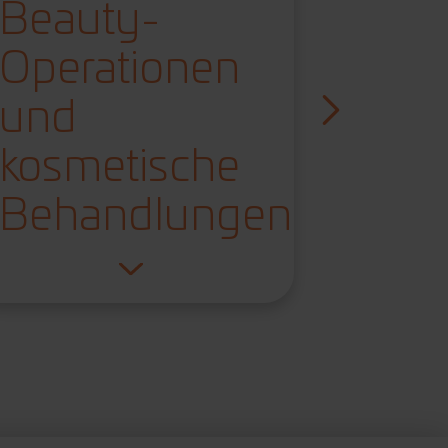
Beauty-
Erg
Operationen
Verf
und
sch
kosmetische
Mögl
Behandlungen