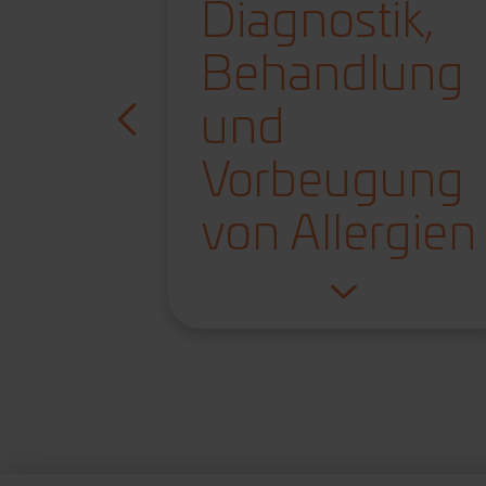
nde
Diagnostik,
n mit
Behandlung
nden
und
eiten
Vorbeugung
von Allergien