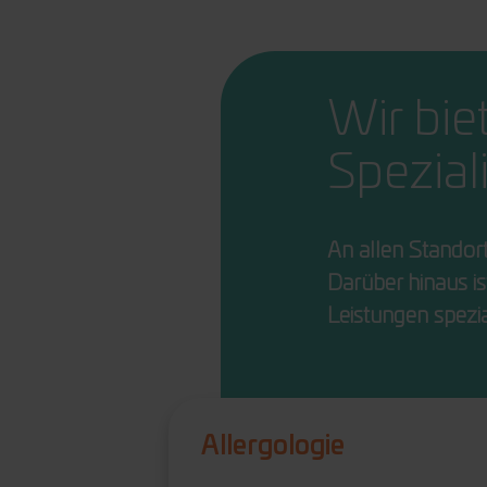
Wir bie
Spezial
An allen Standor
Darüber hinaus is
Leistungen spezial
e
Allergologie