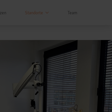
zen
Standorte
Team
Horiz
Navig
HNOm