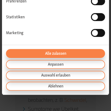
Präferenzen
Bitte gehen Sie
Statistiken
zum Arzt, wenn ...
Marketing
Sie regelmäßig und ohne
ersichtlichen Grund unter
starkem Nasenbluten leiden,
Alle zulassen
sich die Blutungen nicht
Anpassen
innerhalb von 20 Minuten
Auswahl erlauben
stillen lassen,
Sie Anzeichen für einen
Ablehnen
erhöhten Blutverlust
beobachten, z. B.
Schwindel
,
Symptome wie Übelkeit,