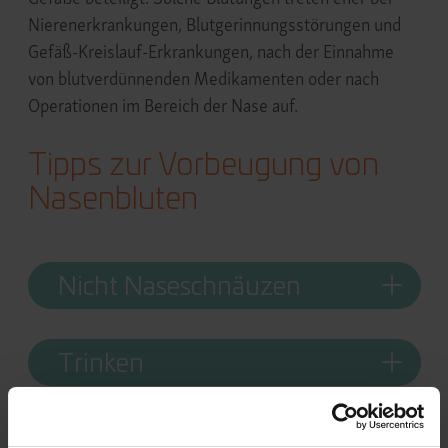
Nierenerkrankungen, Blutgerinnungsstörungen und
Gefäß-Kreislauf-Erkrankungen, nach der Einnahme
von blutverdünnenden Medikamenten oder nach
Operationen im Bereich der Nase auf.
Tipps zur Vorbeugung von
Nasenbluten
Nicht Naseschnäuzen
Trinken
Inhalieren