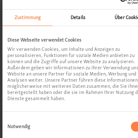
Schwindeldiagnostik
Zustimmung
Details
Über Cooki
Allergietests
Hyposensibilisierung
Diese Webseite verwendet Cookies
Wir verwenden Cookies, um Inhalte und Anzeigen zu
Endoskopien
personalisieren, Funktionen für soziale Medien anbieten zu
können und die Zugriffe auf unsere Website zu analysieren.
Außerdem geben wir Informationen zu Ihrer Verwendung un
Nasenfunktionsdiagnostik
Website an unsere Partner für soziale Medien, Werbung und
Analysen weiter. Unsere Partner führen diese Informationen
Hörsturz- und Tinnitustherapie
möglicherweise mit weiteren Daten zusammen, die Sie ihne
bereitgestellt haben oder die sie im Rahmen Ihrer Nutzung 
Dienste gesammelt haben.
Schnarchdiagnostik
Geruchs- und
Einwilligungsauswahl
Notwendig
Geschmackstests