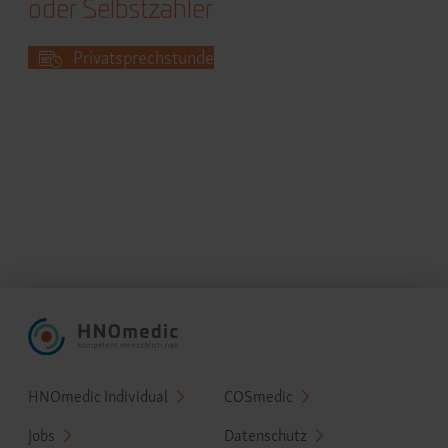
oder Selbstzahler
Privatsprechstunde
Fußzeilenmenü
HNOmedic Individual
COSmedic
Jobs
Datenschutz