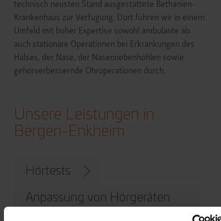
technisch neusten Stand ausgestattete Bethanien-
Krankenhaus zur Verfügung. Dort führen wir in einem
Umfeld mit hoher Expertise sowohl ambulante als
auch stationäre Operationen bei Erkrankungen des
Halses, der Nase, der Nasennebenhöhlen sowie
gehörverbessernde Ohropera­tionen durch.
Unsere Leistungen in
Bergen-Enkheim
Hörtests
Anpassung von Hörgeräten