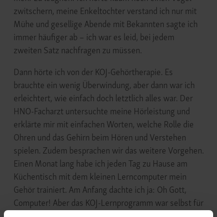
zwitschern, meine Enkeltochter verstand ich nur mit
Mühe und gesellige Abende mit Bekannten sagte ich
immer häufiger ab – ich war es leid, bei jedem
zweiten Satz nachfragen zu müssen.
Dann hörte ich von der KOJ-Gehörtherapie. Es
brauchte ein wenig Überwindung, aber dann war ich
erleichtert, wie einfach doch letztlich alles war. Der
HNO-Facharzt untersuchte meine Hörleistung und
erklärte mir mit einfachen Worten, welche Rolle die
Ohren und das Gehirn beim Hören und Verstehen
spielen. Zudem besprachen wir das weitere Vorgehen.
Einen Monat lang habe ich jeden Tag zu Hause am
Küchentisch mit dem kleinen Lerncomputer mein
Gehör trainiert. Am Anfang dachte ich ja: Oh Gott,
Computer! Aber das KOJ-Lernprogramm war selbst für
mich einfach zu bedienen.