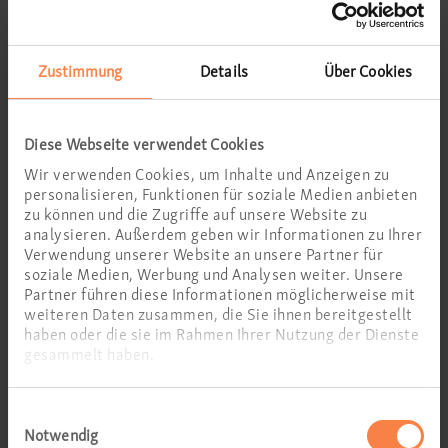
Schon nach einigen Tagen stellte ich Fortschritte fest
und war erstaunt darüber, was mein Gehör noch alles
Zustimmung
Details
Über Cookies
kann. Dass ich plötzlich wieder viel mehr mitrede und
lache, das ist ganz vielen aufgefallen. Die KOJ-
Diese Webseite verwendet Cookies
Gehörtherapie hat mein Leben verändert, vielen lieben
Wir verwenden Cookies, um Inhalte und Anzeigen zu
Dank!«
personalisieren, Funktionen für soziale Medien anbieten
zu können und die Zugriffe auf unsere Website zu
Simone Ludwig (1959), Erzieherin
analysieren. Außerdem geben wir Informationen zu Ihrer
Verwendung unserer Website an unsere Partner für
soziale Medien, Werbung und Analysen weiter. Unsere
Partner führen diese Informationen möglicherweise mit
Das Lernprogramm passt sich
weiteren Daten zusammen, die Sie ihnen bereitgestellt
haben oder die sie im Rahmen Ihrer Nutzung der Dienste
aktiv auf jeden Nutzer an, sodass
gesammelt haben.
der Patient optimal in seinem
Einwilligungsauswahl
Tempo trainiert. Weil KOJ
Notwendig