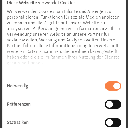
Diese Webseite verwendet Cookies
Wir verwenden Cookies, um Inhalte und Anzeigen zu
personalisieren, Funktionen für soziale Medien anbieten
zu können und die Zugriffe auf unsere Website zu
analysieren. Außerdem geben wir Informationen zu Ihrer
Verwendung unserer Website an unsere Partner für
Spezialsprechstunde
soziale Medien, Werbung und Analysen weiter. Unsere
Partner führen diese Informationen möglicherweise mit
weiteren Daten zusammen, die Sie ihnen bereitgestellt
Für Beschwerden, die seit längerem bestehen,
haben oder die sie im Rahmen Ihrer Nutzung der Dienste
empfehlen wir Ihnen eine Sprechstunde bei einem
gesammelt haben.
unserer Spezialisten zu buchen.
Einwilligungsauswahl
Abklärung Allergie
Notwendig
Hyposensibilisierung für Bestandspatient:innen
Präferenzen
Abklärung Schnarchen (per Video)
Abklärung Schnarchen (in der Praxis)
Statistiken