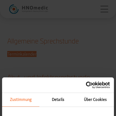
Allgemeine Sprechstunde
Terminkalender
Akut- und Infektsprechstunde
Bei akuten Beschwerden melden Sie sich bitte
telefonisch.
Zustimmung
Details
Über Cookies
So bekommen Sie von
uns einen zeitnahen Termin.
089 / 88 62 33