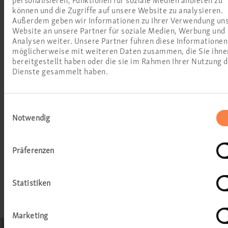
personalisieren, Funktionen für soziale Medien anbieten zu
können und die Zugriffe auf unsere Website zu analysieren.
Schwindeldiagnostik
Außerdem geben wir Informationen zu Ihrer Verwendung un
Website an unsere Partner für soziale Medien, Werbung und
Allergietests
Analysen weiter. Unsere Partner führen diese Informationen
möglicherweise mit weiteren Daten zusammen, die Sie ihne
Hyposensibilisierung
bereitgestellt haben oder die sie im Rahmen Ihrer Nutzung 
Dienste gesammelt haben.
Endoskopien
Nasenfunktionsdiagnostik
Einwilligungsauswahl
Notwendig
Hörsturz- und Tinnitustherapie
Schnarchdiagnostik
Präferenzen
Geruchs- und Geschmackstests
Statistiken
Marketing